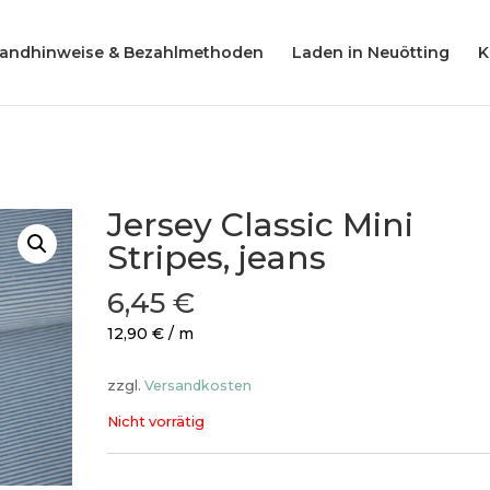
Products
search
sandhinweise & Bezahlmethoden
Laden in Neuötting
K
Jersey Classic Mini
Stripes, jeans
6,45
€
12,90
€
/
m
zzgl.
Versandkosten
Nicht vorrätig