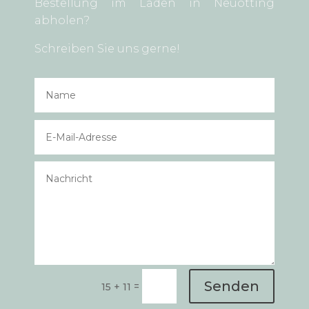
Bestellung im Laden in Neuötting
abholen?
Schreiben Sie uns gerne!
Senden
=
15 + 11