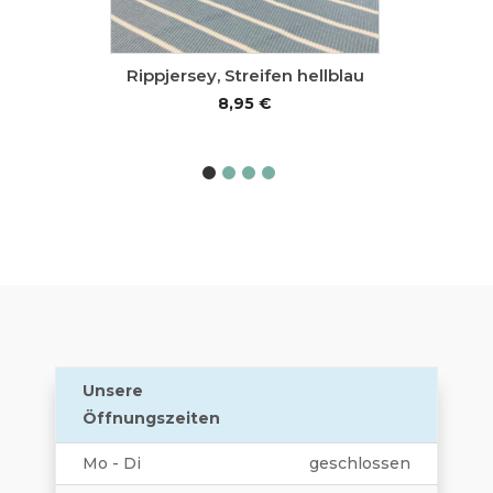
al Jeans,
Rippjersey, Streifen hellblau
Rippjers
8,95
€
Unsere
Öffnungszeiten
Mo - Di
geschlossen