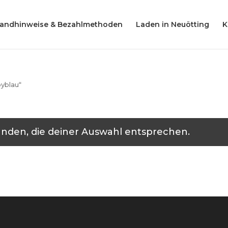
Products
search
sandhinweise & Bezahlmethoden
Laden in Neuötting
K
byblau“
nden, die deiner Auswahl entsprechen.